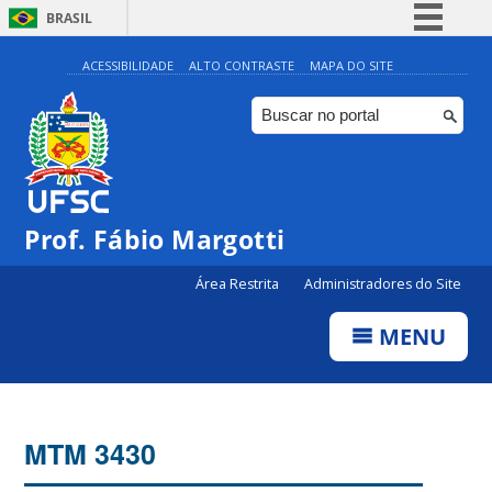
BRASIL
Simplifique!
ACESSIBILIDADE
ALTO CONTRASTE
MAPA DO SITE
Comunica BR
Participe
Acesso à informação
Legislação
Prof. Fábio Margotti
Canais
Área Restrita
Administradores do Site
MENU
MTM 3430