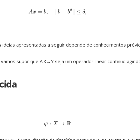
=
,
∥
−
∥
≤
,
δ
A
x
=
b
,
‖
b
−
b
δ
‖
≤
δ
,
A
x
b
b
b
δ
ideias apresentadas a seguir depende de conhecimentos prévios
o, vamos supor que A:X→Y seja um operador linear contínuo agind
cida
R
:
→
φ
:
X
→
R
φ
X