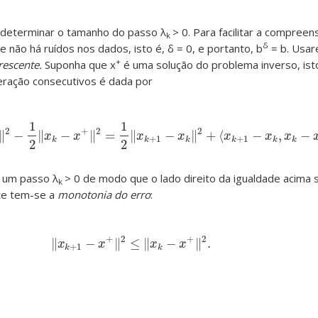
determinar o tamanho do passo λ
> 0. Para facilitar a compree
k
δ
não há ruídos nos dados, isto é, δ = 0, e portanto, b
= b. Usa
+
rescente.
Suponha que x
é uma solução do problema inverso, ist
teração consecutivos é dada por
1
1
2
+
2
2
∥
−
∥
−
∥
=
∥
−
∥
+
⟨
−
,
−
x
k
+
1
−
x
+
‖
2
−
1
2
‖
x
k
−
x
+
‖
2
=
1
2
‖
x
k
+
1
−
x
k
‖
2
+
⟨
x
k
+
1
−
x
k
,
x
k
−
x
+
⟩
.
x
x
x
x
x
x
x
+
1
+
1
k
k
k
k
k
k
2
2
r um passo λ
> 0 de modo que o lado direito da igualdade acima 
k
te tem-se a
monotonia do erro
:
+
2
+
2
∥
−
∥
≤
∥
−
∥
.
‖
x
k
+
1
−
x
+
‖
2
≤
‖
x
k
−
x
+
‖
2
.
x
x
x
x
+
1
k
k