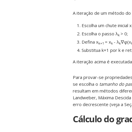
A iteração de um método do t
Escolha um chute inicial x
Escolha o passo λ
> 0;
k
Defina x
= x
- λ
∇φ(x
k+1
k
k
Substitua k+1 por k e re
A iteração acima é executada
Para provar-se propriedades
se escolha o
tamanho do pa
resultam em métodos diferen
Landweber, Máxima Descida e
erro decrescente (veja a Seç
Cálculo do gra