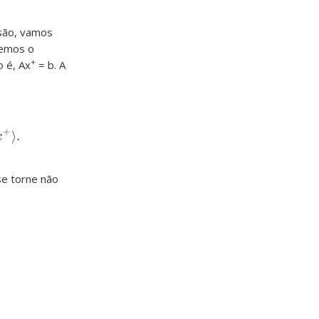
nsão, vamos
remos o
+
o é, Ax
= b. A
+
⟩
.
x
se torne não