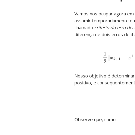
Vamos nos ocupar agora em 
assumir temporariamente que 
chamado
critério do erro dec
diferença de dois erros de i
1
+
∥
−
1
2
‖
x
x
+
1
k
2
Nosso objetivo é determina
positivo, e consequentemen
Observe que, como