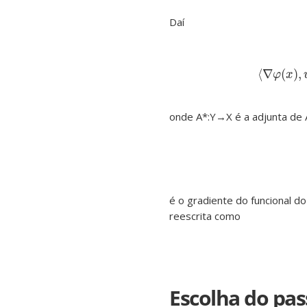
Daí
⟨
∇
(
)
,
φ
x
onde A*:Y→X é a adjunta de A
é o gradiente do funcional d
reescrita como
Escolha do pas