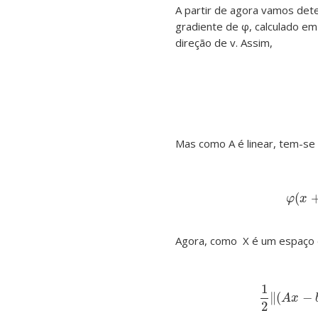
A partir de agora vamos dete
gradiente de φ, calculado em 
direção de v. Assim,
Mas como A é linear, tem-se
(
φ
x
Agora, como X é um espaço d
1
∥
(
−
A
x
2