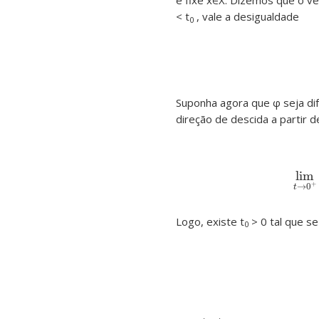
e fixe x∈X. Dizemos que o v
< t
, vale a desigualdade
0
Suponha agora que φ seja di
direção de descida a partir de
lim
+
→
0
t
Logo, existe t
> 0 tal que se 
0