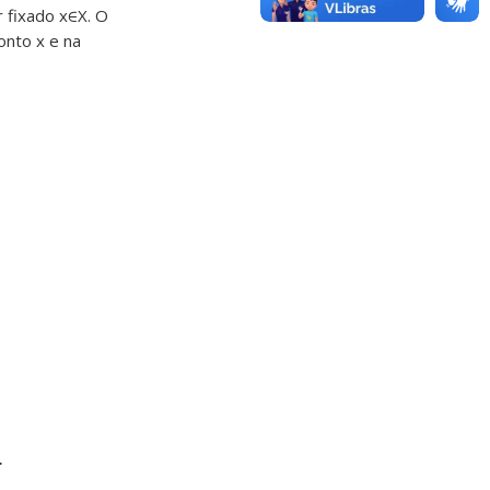
 fixado x∈X. O
onto x e na
.