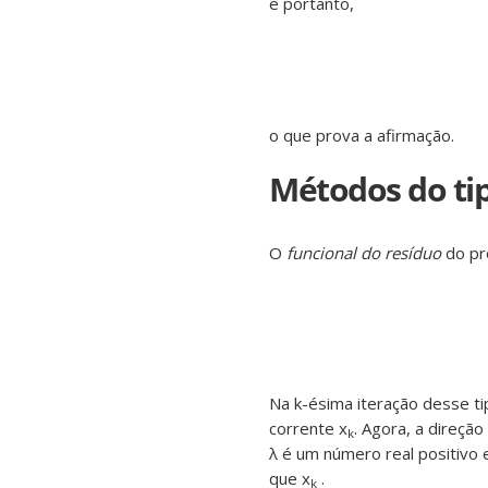
e portanto,
o que prova a afirmação.
Métodos do ti
O
funcional do resíduo
do pr
Na k-ésima iteração desse ti
corrente x
. Agora, a direçã
k
λ é um número real positivo 
que x
.
k