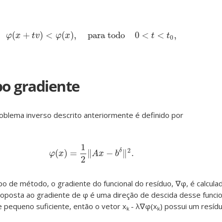
(
+
)
<
(
)
,
para todo
0
<
<
,
φ
(
x
+
t
v
)
<
φ
(
x
)
,
para todo
0
<
t
<
t
0
,
φ
x
t
v
φ
x
t
t
0
po gradiente
oblema inverso descrito anteriormente é definido por
1
2
(
)
=
∥
−
∥
.
δ
φ
(
x
)
=
1
2
‖
A
x
−
b
δ
‖
2
.
φ
x
A
x
b
2
po de método, o gradiente do funcional do resíduo, ∇φ, é calcula
o oposta ao gradiente de φ é uma direção de descida desse funcio
e pequeno suficiente, então o vetor x
- λ∇φ(x
) possui um resí
k
k