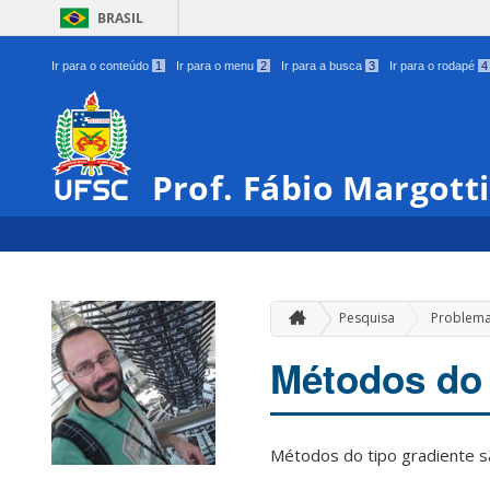
BRASIL
Ir para o conteúdo
1
Ir para o menu
2
Ir para a busca
3
Ir para o rodapé
4
Prof. Fábio Margotti
Pesquisa
Problema
Métodos do 
Métodos do tipo gradiente s