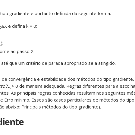
ipo gradiente é portanto definida da seguinte forma:
∈X e defina k = 0;
0
);
k
torne ao passo 2.
 até que um critério de parada apropriado seja atingido.
 de convergência e estabilidade dos métodos do tipo gradiente, 
sso
λ
> 0 de maneira adequada. Regras diferentes para a escolh
k
tes. As principais regras conhecidas resultam nos seguintes m
 Erro mínimo. Esses são casos particulares de métodos do tipo
ão abaixo: Principais métodos do tipo gradiente).
diente