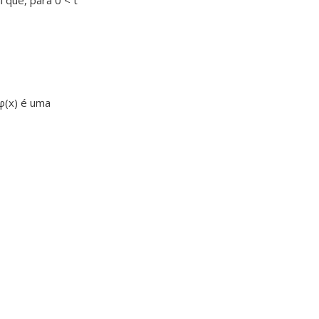
l que, para 0 < t
φ(x) é uma