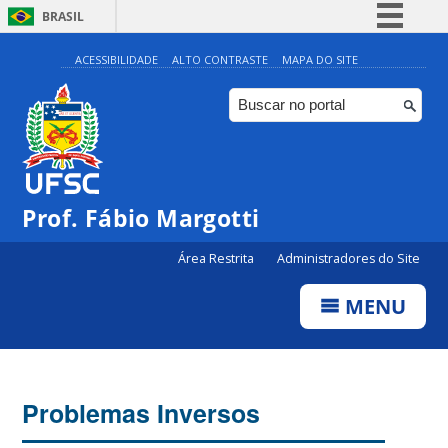
BRASIL
Simplifique!
ACESSIBILIDADE
ALTO CONTRASTE
MAPA DO SITE
Comunica BR
Participe
Acesso à informação
Legislação
Prof. Fábio Margotti
Canais
Área Restrita
Administradores do Site
MENU
Problemas Inversos