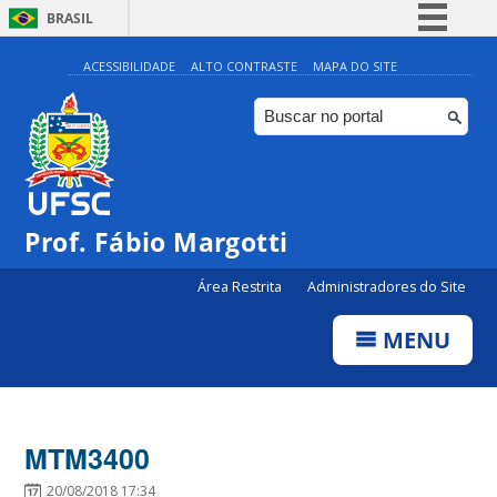
BRASIL
Simplifique!
ACESSIBILIDADE
ALTO CONTRASTE
MAPA DO SITE
Comunica BR
Participe
Acesso à informação
Legislação
Prof. Fábio Margotti
Canais
Área Restrita
Administradores do Site
MENU
MTM3400
20/08/2018 17:34