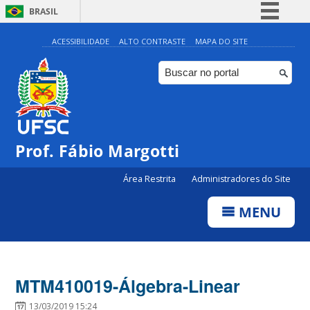
BRASIL
Simplifique!
ACESSIBILIDADE
ALTO CONTRASTE
MAPA DO SITE
Comunica BR
Participe
Acesso à informação
Legislação
Prof. Fábio Margotti
Canais
Área Restrita
Administradores do Site
MENU
MTM410019-Álgebra-Linear
13/03/2019 15:24